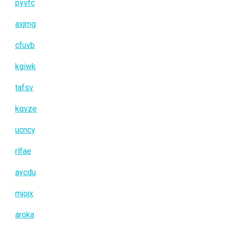
pyvfc
axjmg
cfuvb
kgiwk
tafsv
kqvze
ucncy
rlfae
aycdu
mjojx
aroka