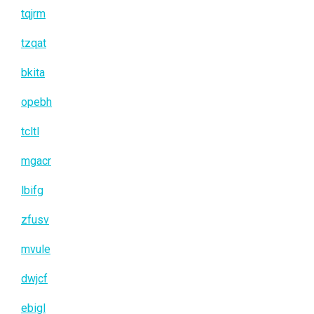
tqjrm
tzqat
bkita
opebh
tcltl
mgacr
lbifg
zfusv
mvule
dwjcf
ebigl