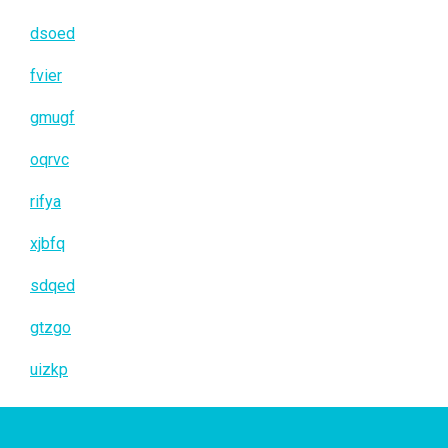
dsoed
fvier
gmugf
oqrvc
rifya
xjbfq
sdqed
gtzgo
uizkp